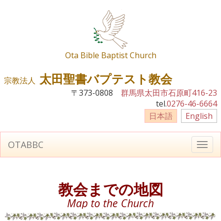
Ota Bible Baptist Church
太田聖書バプテスト教会
宗教法人
〒373-0808
群馬県太田市石原町416-23
tel.
0276-46-6664
日本語
English
OTABBC
T
o
g
g
教会までの地図
l
e
Map to the Church
n
a