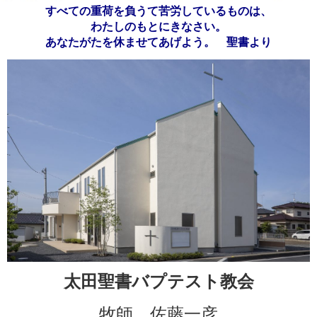
v
すべての重荷を負うて苦労しているものは、
i
わたしのもとにきなさい。
g
あなたがたを休ませてあげよう。 聖書より
a
t
i
o
n
太田聖書バプテスト教会
牧師 佐藤一彦