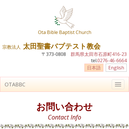
Ota Bible Baptist Church
太田聖書バプテスト教会
宗教法人
〒373-0808
群馬県太田市石原町416-23
tel.
0276-46-6664
日本語
English
OTABBC
T
o
g
g
お問い合わせ
l
e
Contact Info
n
a